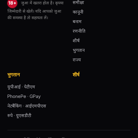
समीक्षा
जुआ में खतरा होता है। कृपया
18+
जिम्मेदारी से खेलें। यदि आपको जुआ
कानूनी
की समस्या है तो सहायता लें।
बनाम
रणनीति
शीर्ष
भुगतान
राज्य
भुगतान
शीर्ष
यूपीआई · पेटीएम
PhonePe · GPay
नेटबैंकिंग · आईएमपीएस
रुपे · यूएसडीटी