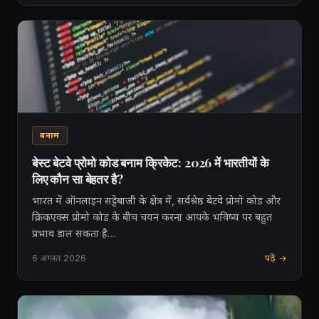
बनाम
बेस्ट बेटवे प्रोमो कोड बनाम क्रिकेट: 2026 में भारतीयों के
लिए कौन सा बेहतर है?
भारत में ऑनलाइन सट्टेबाजी के क्षेत्र में, सर्वश्रेष्ठ बेटवे प्रोमो कोड और
क्रिकएक्स प्रोमो कोड के बीच चयन करना आपके भविष्य पर बहुत
प्रभाव डाल सकता है…
6 अगस्त 2026
पढ़ें →