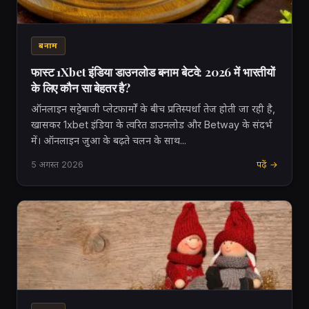
बनाम
फास्ट 1Xbet इंडिया डाउनलोड बनाम बेटवे: 2026 में भारतीयों
के लिए कौन सा बेहतर है?
ऑनलाइन सट्टेबाजी प्लेटफार्मों के बीच प्रतिस्पर्धा तेज होती जा रही है,
खासकर 1xbet इंडिया के त्वरित डाउनलोड और Betway के संदर्भ
में। ऑनलाइन जुआ के बढ़ते चलन के साथ...
5 अगस्त 2026
पढ़ें →