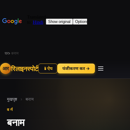
घर
›
बनाम
रिलाइनस्पोर्ट
आर
📱
ऐप
पंजीकरण करें →
मुखपृष्ठ
›
बनाम
वर्ग
बनाम