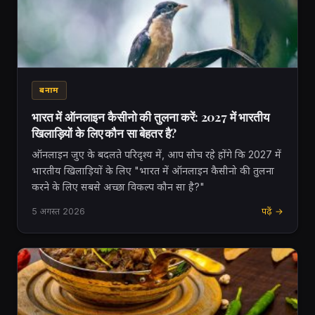
बनाम
भारत में ऑनलाइन कैसीनो की तुलना करें: 2027 में भारतीय
खिलाड़ियों के लिए कौन सा बेहतर है?
ऑनलाइन जुए के बदलते परिदृश्य में, आप सोच रहे होंगे कि 2027 में
भारतीय खिलाड़ियों के लिए "भारत में ऑनलाइन कैसीनो की तुलना
करने के लिए सबसे अच्छा विकल्प कौन सा है?"
5 अगस्त 2026
पढ़ें →