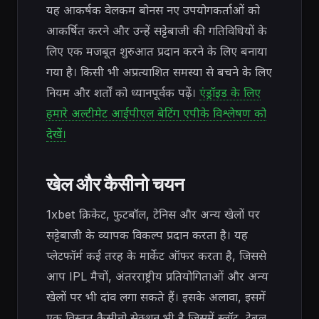
यह आकर्षक वेलकम बोनस नए उपयोगकर्ताओं को
आकर्षित करने और उन्हें सट्टेबाजी की गतिविधियों के
लिए एक मजबूत शुरुआत प्रदान करने के लिए बनाया
गया है। किसी भी अप्रत्याशित समस्या से बचने के लिए
नियम और शर्तों को ध्यानपूर्वक पढ़ें।
एंड्रॉइड के लिए
हमारे अल्टीमेट आईपीएल बेटिंग एपीके विश्लेषण को
देखें।
खेल और कैसीनो चयन
1xbet क्रिकेट, फुटबॉल, टेनिस और अन्य खेलों पर
सट्टेबाजी के व्यापक विकल्प प्रदान करता है। यह
प्लेटफॉर्म कई तरह के मार्केट ऑफर करता है, जिससे
आप IPL मैचों, अंतरराष्ट्रीय प्रतियोगिताओं और अन्य
खेलों पर भी दांव लगा सकते हैं। इसके अलावा, इसमें
एक विस्तृत कैसीनो सेक्शन भी है जिसमें स्लॉट, टेबल