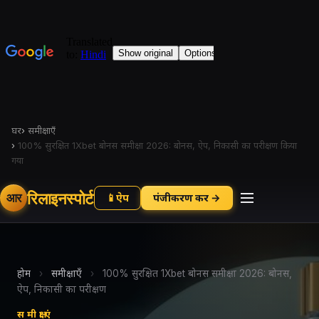
घर
›
समीक्षाएँ
›
100% सुरक्षित 1Xbet बोनस समीक्षा 2026: बोनस, ऐप, निकासी का परीक्षण किया
गया
रिलाइनस्पोर्ट
आर
📱
ऐप
पंजीकरण करें →
होम
›
समीक्षाएँ
›
100% सुरक्षित 1Xbet बोनस समीक्षा 2026: बोनस,
ऐप, निकासी का परीक्षण
समीक्षाएं