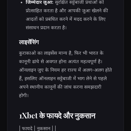
जिम्मेदार जुआ:
सुरक्षित सट्टेबाजी प्रथाओं को
प्रोत्साहित करता है और आपकी जुआ खेलने की
आदतों को प्रबंधित करने में मदद करने के लिए
संसाधन प्रदान करता है।
लाइसेंसिंग
कुराकाओ का लाइसेंस मान्य है, फिर भी भारत के
कानूनी ढांचे से अवगत होना अत्यंत महत्वपूर्ण है।
ऑनलाइन जुए के नियम हर राज्य में अलग-अलग होते
हैं, इसलिए ऑनलाइन सट्टेबाजी में भाग लेने से पहले
अपने स्थानीय कानूनों की जांच करना समझदारी
होगी।
1Xbet के फायदे और नुकसान
| फायदे | नुकसान | |