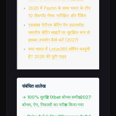
2026 में Paytm के साथ भारत के टॉप
10 जैकपॉट गेम्स: परीक्षित और रैंकिंग
एडवांस्ड पेटीएम बेटिंग ऐप डाउनलोड:
भारतीय बेटिंग साइटों पर सुरक्षित रूप से
इसका उपयोग कैसे करें (2027)
क्या भारत में Lotus365 लॉगिन कानूनी
है? 2026 की पूरी गाइड
संबंधित आलेख
→ 100% सुरक्षित 1Xbet बोनस समीक्षा 2027:
बोनस, ऐप, निकासी का परीक्षण किया गया