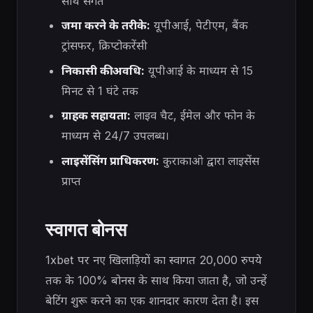
साथ संगत
जमा करने के तरीके:
यूपीआई, पेटीएम, बैंक
ट्रांसफर, क्रिप्टोकरेंसी
निकासी की अवधि:
यूपीआई के माध्यम से 15
मिनट से 1 घंटे तक
ग्राहक सहायता:
लाइव चैट, ईमेल और फोन के
माध्यम से 24/7 उपलब्ध।
लाइसेंसिंग प्राधिकरण:
कुराकाओ द्वारा लाइसेंस
प्राप्त
स्वागत बोनस
1xbet पर नए खिलाड़ियों का स्वागत 20,000 रुपये
तक के 100% बोनस के साथ किया जाता है, जो उन्हें
बेटिंग शुरू करने का एक शानदार कारण देता है। इस