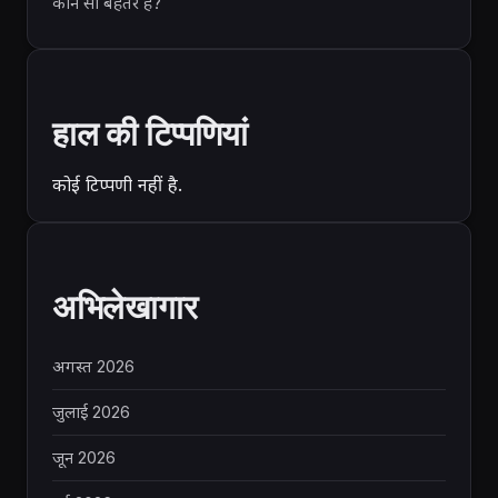
कौन सा बेहतर है?
हाल की टिप्पणियां
कोई टिप्पणी नहीं है.
अभिलेखागार
अगस्त 2026
जुलाई 2026
जून 2026