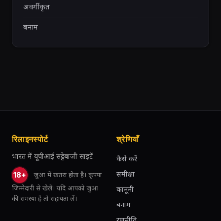
अवर्गीकृत
बनाम
रिलाइनस्पोर्ट
श्रेणियाँ
भारत में यूपीआई सट्टेबाजी साइटें
कैसे करें
समीक्षा
जुआ में खतरा होता है। कृपया
18+
जिम्मेदारी से खेलें। यदि आपको जुआ
कानूनी
की समस्या है तो सहायता लें।
बनाम
रणनीति