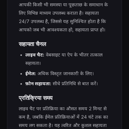
आपकी किसी भी समस्या या पूछताछ के समाधान के
लिए विभिन्न माध्यम उपलब्ध कराता है। सहायता
24/7 उपलब्ध है, जिससे यह सुनिश्चित होता है कि
आपको जब भी आवश्यकता हो, सहायता प्राप्त हो।
सहायता चैनल
लाइव चैट:
वेबसाइट या ऐप के भीतर तत्काल
सहायता।
ईमेल:
अधिक विस्तृत जानकारी के लिए।
फ़ोन सहायता:
सीधे प्रतिनिधि से बात करें।
प्रतिक्रिया समय
लाइव चैट पर प्रतिक्रिया का औसत समय 2 मिनट से
कम है, जबकि ईमेल प्रतिक्रियाओं में 24 घंटे तक का
समय लग सकता है। यह त्वरित और कुशल सहायता