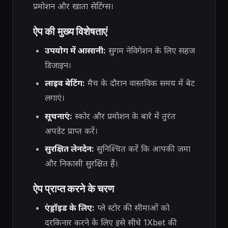
प्रमोशन और खाता सेटिंग्स।
ऐप की मुख्य विशेषताएं
उपयोग में आसानी:
सुगम नेविगेशन के लिए सहज
डिजाइन।
लाइव बेटिंग:
मैच के दौरान वास्तविक समय में बेट
लगाएं।
सूचनाएं:
स्कोर और प्रमोशन के बारे में तुरंत
अपडेट प्राप्त करें।
सुरक्षित लेनदेन:
सुनिश्चित करें कि आपकी जमा
और निकासी सुरक्षित हैं।
ऐप प्राप्त करने के चरण
एंड्रॉइड के लिए:
प्ले स्टोर की सीमाओं को
दरकिनार करने के लिए इसे सीधे 1Xbet की