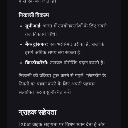
में से एक बन जाता है।
निकासी विकल्प
यूपीआई:
भारत में उपयोगकर्ताओं के लिए सबसे
तेज़ निकासी विधि।
बैंक ट्रांसफर:
एक भरोसेमंद तरीका है, हालांकि
इसमें अधिक समय लग सकता है।
क्रिप्टोकरेंसी:
तत्काल प्रोसेसिंग प्रदान करती है।
निकासी की प्रक्रिया शुरू करने से पहले, प्लेटफ़ॉर्म के
नियमों का पालन करने के लिए अपनी पहचान
सत्यापित करना सुनिश्चित करें।
ग्राहक सहेयता
1Xbet ग्राहक सहायता पर विशेष ध्यान देता है और