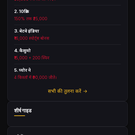
2. 10क्रिक
150% तक ₹25,000
3. बेटवे इंडिया
₹16,000 स्पोर्ट्स बोनस
4. कैसुमो
₹15,000 + 200 स्पिन
5. प्योर ने
4 किस्तों में ₹90,000 जीते।
सभी की तुलना करें →
शीर्ष गाइड