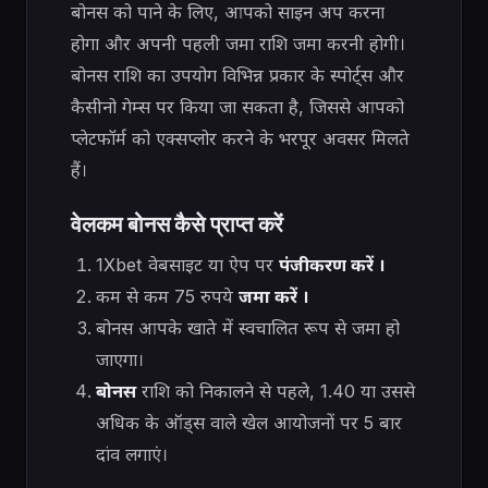
बोनस को पाने के लिए, आपको साइन अप करना
होगा और अपनी पहली जमा राशि जमा करनी होगी।
बोनस राशि का उपयोग विभिन्न प्रकार के स्पोर्ट्स और
कैसीनो गेम्स पर किया जा सकता है, जिससे आपको
प्लेटफॉर्म को एक्सप्लोर करने के भरपूर अवसर मिलते
हैं।
वेलकम बोनस कैसे प्राप्त करें
1Xbet वेबसाइट या ऐप पर
पंजीकरण करें ।
कम से कम 75 रुपये
जमा करें ।
बोनस आपके खाते में स्वचालित रूप से जमा हो
जाएगा।
बोनस
राशि को निकालने से पहले, 1.40 या उससे
अधिक के ऑड्स वाले खेल आयोजनों पर 5 बार
दांव लगाएं।