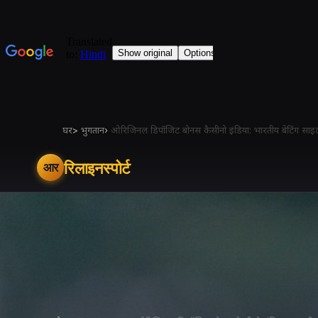
घर
>
भुगतान
›
ओरिजिनल डिपॉजिट बोनस कैसीनो इंडिया: भारतीय बेटिंग साइटो
रिलाइनस्पोर्ट
आर