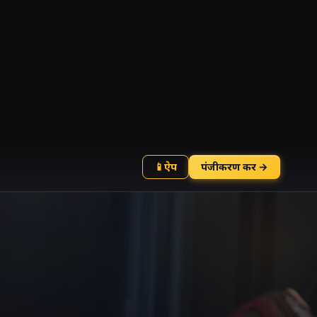
📱
ऐप
पंजीकरण करें →