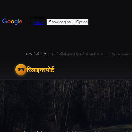
घर
>
कैसे करें
›
लाइव कैसीनो हाउस एज कैसे जानें: भारत के लिए चरण-दर-च
रिलाइनस्पोर्ट
आर