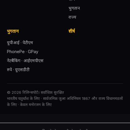
भुगतान
राज्य
भुगतान
शीर्ष
यूपीआई · पेटीएम
PhonePe · GPay
नेटबैंकिंग · आईएमपीएस
रुपे · यूएसडीटी
© 2026 रिलिन्सपोर्ट। सर्वाधिक सुरक्षित
भारतीय चतुर्थांश के लिए · सार्वजनिक जुआ अधिनियम 1867 और राज्य विधानमंडलों
के लिए · केवल मनोरंजन के लिए