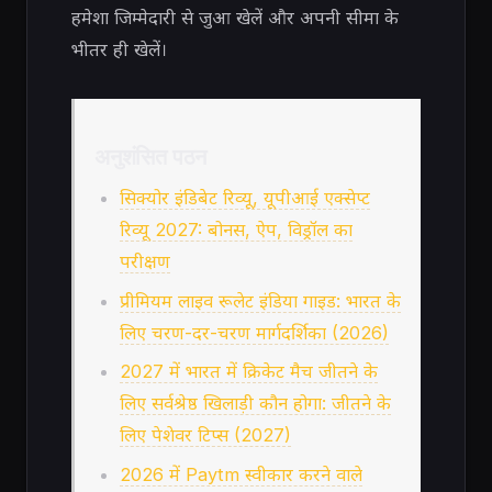
हमेशा जिम्मेदारी से जुआ खेलें और अपनी सीमा के
भीतर ही खेलें।
अनुशंसित पठन
सिक्योर इंडिबेट रिव्यू, यूपीआई एक्सेप्ट
रिव्यू 2027: बोनस, ऐप, विड्रॉल का
परीक्षण
प्रीमियम लाइव रूलेट इंडिया गाइड: भारत के
लिए चरण-दर-चरण मार्गदर्शिका (2026)
2027 में भारत में क्रिकेट मैच जीतने के
लिए सर्वश्रेष्ठ खिलाड़ी कौन होगा: जीतने के
लिए पेशेवर टिप्स (2027)
2026 में Paytm स्वीकार करने वाले